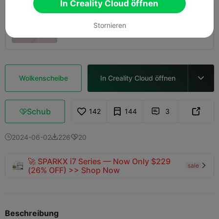
In Creality Cloud öffnen
0.2mm layer, 2 walls, 15% infill
Stornieren
02h 25m
1 plates
70.49g



Wolkenscheibe
In Creality Cloud öffnen

Schub
142
144
3



2024-06-02
226
20



🚀 SPARKX i7 Series — Now Only $229
sale

(26% OFF) >> Shop Now
Beschreibung