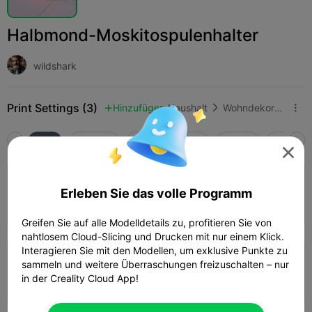
Halbmond-Moskitospulenhalter
wildshark
Print Settings (3)
Hinzufügen
Haushalt
Wohndekoration & Ornamente



Alle
K2 Plus
K2 Pro
K2
K2 SE
SPARKX 

0.2mm layer, 3 walls, 15% infill
Erleben Sie das volle Programm
02h 42m
1 plates
84.95g



Greifen Sie auf alle Modelldetails zu, profitieren Sie von
nahtlosem Cloud-Slicing und Drucken mit nur einem Klick.
Interagieren Sie mit den Modellen, um exklusive Punkte zu
0.2mm layer, 2 walls, 15% infill
sammeln und weitere Überraschungen freizuschalten – nur
in der Creality Cloud App!
02h 02m
1 plates
70.42g


