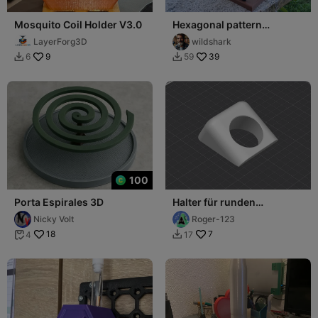
Mosquito Coil Holder V3.0
Hexagonal pattern
mosquito coil holder
LayerForg3D
wildshark
9
39
6
59


100
Porta Espirales 3D
Halter für runden
Hygrometer für
Nicky Volt
Roger-123
Filamentbox
18
7
4
17

