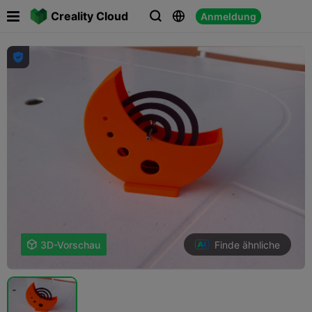

Creality Cloud
Anmeldung




Finde ähnliche

3D-Vorschau