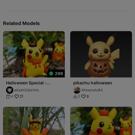
Related Models
299
Halloween Special -
pikachu halloween
Pikachu 04
akash3dprints
Alissondu84
21
9
4
5

