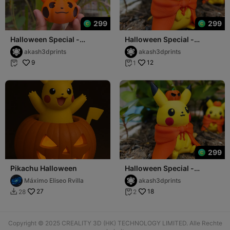
299
299
Halloween Special -
Halloween Special -
Pikachu
Pikachu 01
akash3dprints
akash3dprints
9
12
1


299
Pikachu Halloween
Halloween Special -
Pikachu 02
Máximo Eliseo Rvilla
akash3dprints
27
18
28
2


Copyright © 2025 CREALITY 3D (HK) TECHNOLOGY LIMITED. Alle Rechte