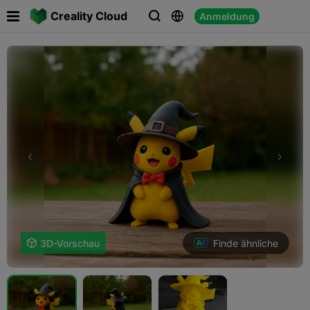

Creality Cloud
Anmeldung



Finde ähnliche

3D-Vorschau