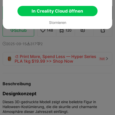
In Creality Cloud öffnen
Wolkenscheibe
In Creality Cloud öffnen

Stornieren
Schub
148
120



2025-09-15
317
2



🎨 Print More, Spend Less — Hyper Series
hot

PLA 1kg $19.99 >> Shop Now
Beschreibung
Designkonzept
Dieses 3D-gedruckte Modell zeigt eine beliebte Figur in
Halloween-Kostümierung, die die skurrile und charmante
Atmosphäre dieser Jahreszeit einfängt.