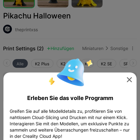
Pikachu Halloween
theprintxss
Print Settings (2)
Hinzufügen
Miniaturen
Sonstige



Alle
K2 Plus
K2 Pro
K2
K2 SE
SPARKX 

0.2mm layer, 2 walls, 15% infill
01h 41m
1 plates
17.54g



Erleben Sie das volle Programm
Greifen Sie auf alle Modelldetails zu, profitieren Sie von
0.2mm layer, 2 walls, 15% infill
nahtlosem Cloud-Slicing und Drucken mit nur einem Klick.
Interagieren Sie mit den Modellen, um exklusive Punkte zu
57m 39s
1 plates
17.43g



sammeln und weitere Überraschungen freizuschalten – nur
in der Creality Cloud App!