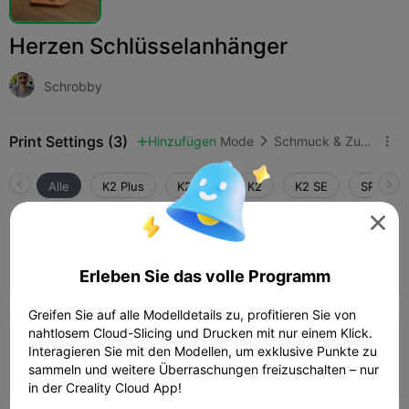
Herzen Schlüsselanhänger
Schrobby
Print Settings (3)
Hinzufügen
Mode
Schmuck & Zubehör



Alle
K2 Plus
K2 Pro
K2
K2 SE
SPARKX 

4.0

0.2mm layer, 3 walls, 15% infill
25m 15s
1 plates
16.11g



Erleben Sie das volle Programm
Greifen Sie auf alle Modelldetails zu, profitieren Sie von
nahtlosem Cloud-Slicing und Drucken mit nur einem Klick.
0.2mm layer, 3 walls, 15 infill
Interagieren Sie mit den Modellen, um exklusive Punkte zu
sammeln und weitere Überraschungen freizuschalten – nur
21m 10s
1 plates


in der Creality Cloud App!