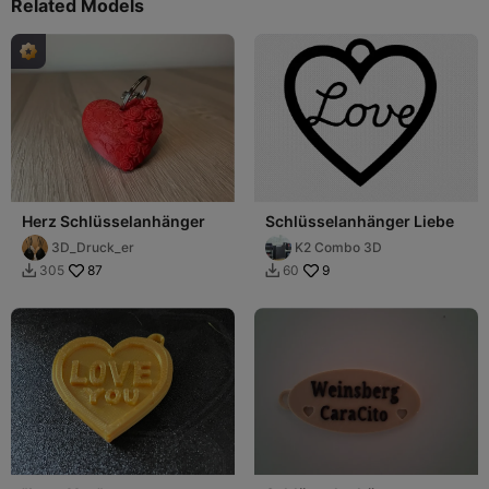
Related Models
Herz Schlüsselanhänger
Schlüsselanhänger Liebe
3D_Druck_er
K2 Combo 3D
87
9
305
60

