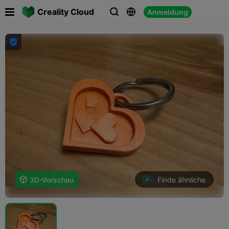

Creality Cloud
Anmeldung




Finde ähnliche

3D-Vorschau