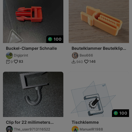
100
Buckel-Clamper Schnalle
Beutelklammer Beutelklipp
Beutelverschluss
Digiprint
Beo666
83
146
9
940


100
Clip for 22 millimeters
Tischklemme
thick board
The_user9713116522
ManuelR1988