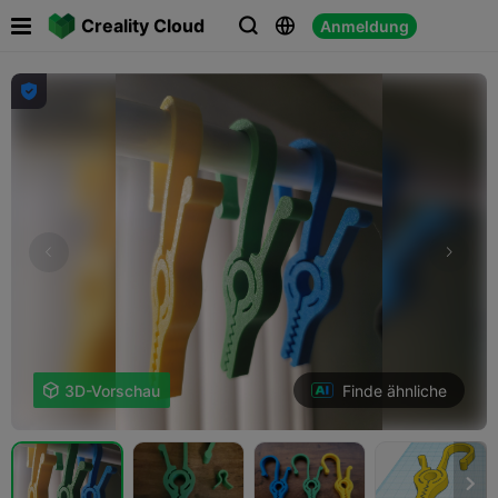

Creality Cloud
Anmeldung




Finde ähnliche

3D-Vorschau
