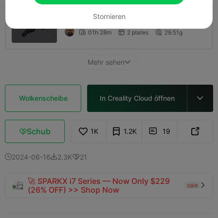
Stornieren
0,2 mm Schicht, 2 Wände, 15% Füllung
01h 28m
2 plates
29.51g



Mehr sehen

Wolkenscheibe
In Creality Cloud öffnen

Schub
1K
1.2K
19



2024-06-16
2.3K
21



🚀 SPARKX i7 Series — Now Only $229
sale

(26% OFF) >> Shop Now