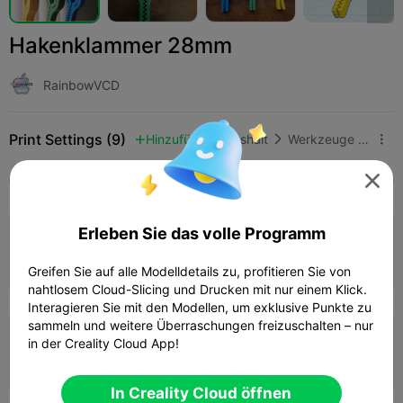
Hakenklammer 28mm
RainbowVCD
Print Settings (9)
Hinzufügen
Haushalt
Werkzeuge & Ersatzteile




Alle
K2 Plus
K2 Pro
K2
K2 SE
SPARKX 
4.0

Erleben Sie das volle Programm
0,2 mm Schicht, 2 Wände, 15% Füllung
45m 40s
1 plates
15.59g



Greifen Sie auf alle Modelldetails zu, profitieren Sie von
nahtlosem Cloud-Slicing und Drucken mit nur einem Klick.
Interagieren Sie mit den Modellen, um exklusive Punkte zu
sammeln und weitere Überraschungen freizuschalten – nur
0,2 mm Schicht, 3 Wände, 15% Füllung
in der Creality Cloud App!
01h 19m
2 plates
31.71g



In Creality Cloud öffnen