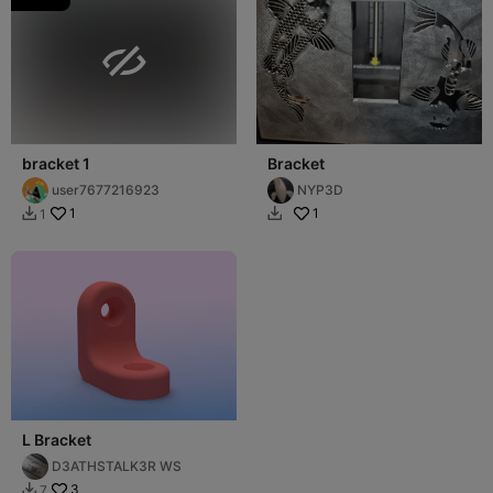

bracket 1
Bracket
user7677216923
NYP3D
1
1
1


L Bracket
D3ATHSTALK3R WS
3
7
