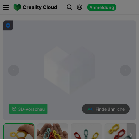

Creality Cloud
Anmeldung




Finde ähnliche

3D-Vorschau
