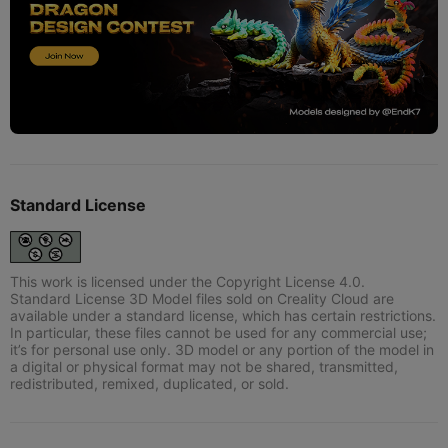
Standard License
This work is licensed under the Copyright License 4.0.
Standard License 3D Model files sold on Creality Cloud are
available under a standard license, which has certain restrictions.
In particular, these files cannot be used for any commercial use;
it’s for personal use only. 3D model or any portion of the model in
a digital or physical format may not be shared, transmitted,
redistributed, remixed, duplicated, or sold.