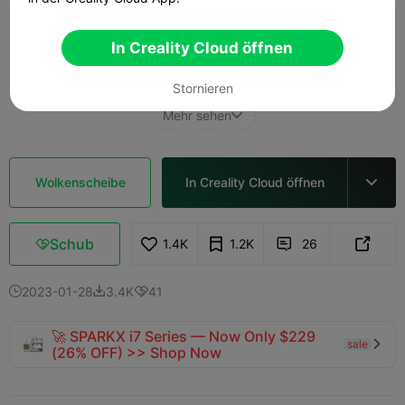
0,16 mm Schicht, 2 Wände, 15 % Füllung
In Creality Cloud öffnen
14m 22s
1 plates
6.67g



Stornieren
Mehr sehen

Wolkenscheibe
In Creality Cloud öffnen

Schub
1.4K
1.2K
26



2023-01-28
3.4K
41



🚀 SPARKX i7 Series — Now Only $229
sale

(26% OFF) >> Shop Now