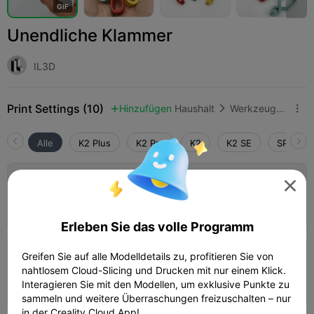
G
I
F
Unendliche Klammer
IL3D
Print Settings (10)
Hinzufügen
Haushalt
Werkzeuge & Ersatzteile



Alle
K2 Plus
K2 Pro
K2
K2 SE
SPARKX 
4.0

0,2 mm Schicht, 2 Wände, 15 % Füllung

19m 53s
1 plates
6.66g



Erleben Sie das volle Programm
Greifen Sie auf alle Modelldetails zu, profitieren Sie von
0,2 mm Schicht, 2 Wände, 15 % Füllung
nahtlosem Cloud-Slicing und Drucken mit nur einem Klick.
21m 05s
1 plates
6.75g
Interagieren Sie mit den Modellen, um exklusive Punkte zu



sammeln und weitere Überraschungen freizuschalten – nur
in der Creality Cloud App!