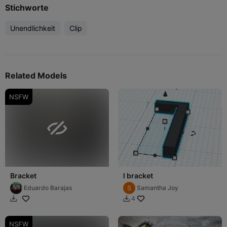
Stichworte
Unendlichkeit
Clip
Related Models
NSFW

Bracket
l bracket
Eduardo Barajas
Samantha Joy
4


NSFW