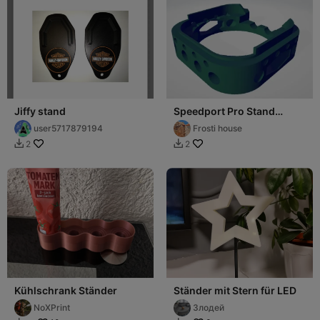
Jiffy stand
Speedport Pro Stand
Standfuß Lüftung
user5717879194
Frosti house
2
2


Kühlschrank Ständer
Ständer mit Stern für LED
NoXPrint
Злодей