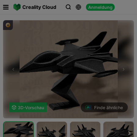

Creality Cloud
Anmeldung



Finde ähnliche

3D-Vorschau
