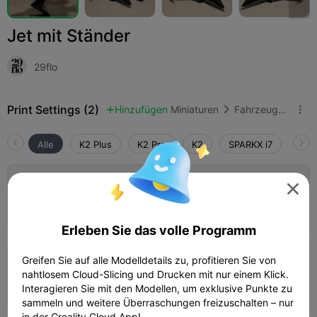
Jet mit Ständer
29flo
Print Settings (2)
Hinzufügen
Miniaturen
Fahrzeuge & Maschinen



Alle
K2 Plus
K2 Pro
K2
SPARKX i7
Crea
4.5

0,2 mm Schicht, 3 Wände, 15 % Füllung

05h 41m
1 plates
167.53g



Erleben Sie das volle Programm
Greifen Sie auf alle Modelldetails zu, profitieren Sie von
0,2 mm Schicht, 2 Wände, 15 % Füllung
nahtlosem Cloud-Slicing und Drucken mit nur einem Klick.
06h 29m
1 plates
149.20g



Interagieren Sie mit den Modellen, um exklusive Punkte zu
sammeln und weitere Überraschungen freizuschalten – nur
in der Creality Cloud App!