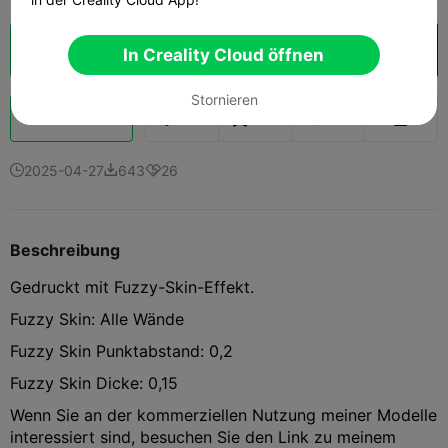
Wolkenscheibe
In Creality Cloud öffnen

In Creality Cloud öffnen
Stornieren
Schub
182
187
28



2025-04-27
643
26



Beschreibung
Gedruckt mit Fuzzy-Skin-Effekt.
Fuzzy Skin: Alle Wände
Fuzzy Skin Punktabstand: 0,2
Fuzzy Skin Dicke: 0,15
Wenn Sie an der kommerziellen Nutzung meiner Modelle
interessiert sind, besuchen Sie den Link zu meinem