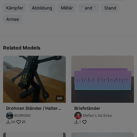
Kämpfer
Abbildung
Militär
` and `
Stand
Armee
Related Models
G
I
F
Drohnen Ständer / Halter
Briefständer
für die iFlight Nazgul 5 Zoll
BURNSKI
Stefan's 3d Ecke
DC
21
96
1

