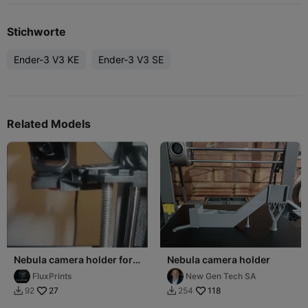
Stichworte
Ender-3 V3 KE
Ender-3 V3 SE
Related Models
Nebula camera holder for
Nebula camera holder
K1SE
FluxPrints
New Gen Tech SA
27
118
92
254

