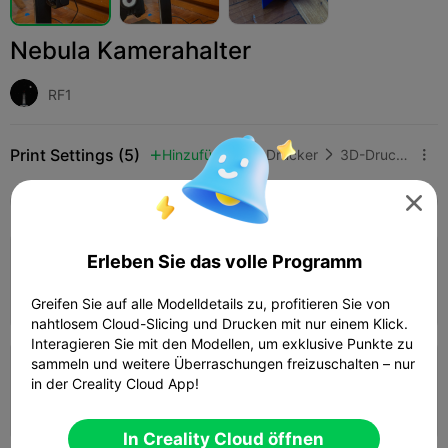
Nebula Kamerahalter
RF1
Print Settings (5)
Hinzufügen
3D-Drucker
3D-Drucker-Teile




Alle
K2 Plus
K2 Pro
K2
K2 SE
SPARKX 
4.5

Erleben Sie das volle Programm
0,2 mm Schichthöhe, 2 Wände, 15%
Füllung
32m 13s
1 plates
7.99g



Greifen Sie auf alle Modelldetails zu, profitieren Sie von
nahtlosem Cloud-Slicing und Drucken mit nur einem Klick.
Interagieren Sie mit den Modellen, um exklusive Punkte zu
sammeln und weitere Überraschungen freizuschalten – nur
0,2 mm Schichthöhe, 2 Wände, 15 Füllung
in der Creality Cloud App!
28m 52s
1 plates
7.97g



In Creality Cloud öffnen