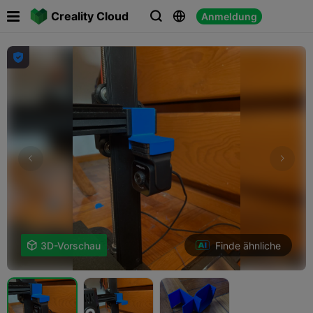

Creality Cloud
Anmeldung




Finde ähnliche

3D-Vorschau