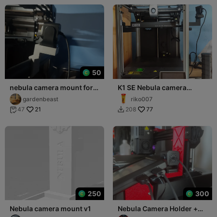
50
nebula camera mount for
K1 SE Nebula camera
K1 SE
holder
gardenbeast
riko007
21
77
47
208


250
300
Nebula camera mount v1
Nebula Camera Holder +
Screen Relocation Bracket