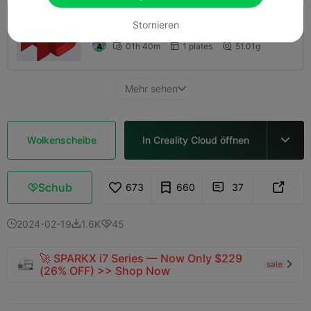
Stornieren
0,2 mm Schichthöhe, 3 Wände, 15%
Füllung
01h 40m
1 plates
51.01g



Mehr sehen

Wolkenscheibe
In Creality Cloud öffnen

Schub
673
660
37



2024-02-19
1.6K
45



🚀 SPARKX i7 Series — Now Only $229
sale

(26% OFF) >> Shop Now