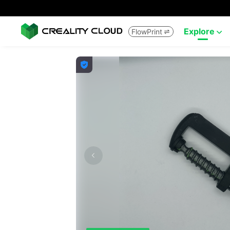
Explore
FlowPrint


