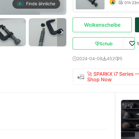
01h 23

Finde ähnliche
Wolkenscheibe

Schub

2024-04-09
452
5



🚀 SPARKX i7 Series
Shop Now