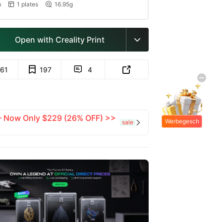
m
1 plates
16.95g


Open with Creality Print

161
197
4


 — Now Only $229 (26% OFF) >>
Werbegesch
sale

enke