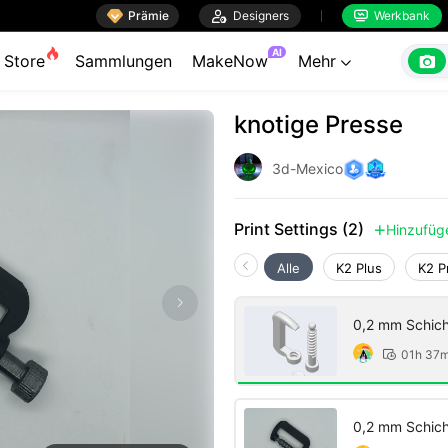

Prämie

Designers
Werkbank


AI

Store
Sammlungen
MakeNow
Mehr

knotige Presse
3d-Mexico
Print Settings (2)
Hinzufüg

Alle
K2 Plus
K2 P
0,2 mm Schich
01h 37

0,2 mm Schich