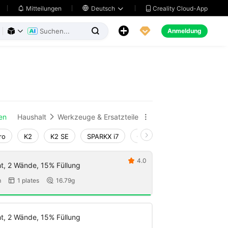
Creality Cloud-App
Mitteilungen

Deutsch





Anmeldung



en
Haushalt
Werkzeuge & Ersatzteile


ro
K2
K2 SE
SPARKX i7
Creality Hi
Ender-3 V4
4.0

t, 2 Wände, 15% Füllung
m
1 plates
16.79g


t, 2 Wände, 15% Füllung