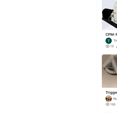
CPM-P
7900´e
Th

19
Trigg
Massa
N

166