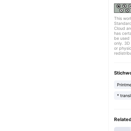
This wor
Standard
Cloud ar
has certa
be used 
only. 3D 
or physi
redistrib
Stichw
Printm
Relate