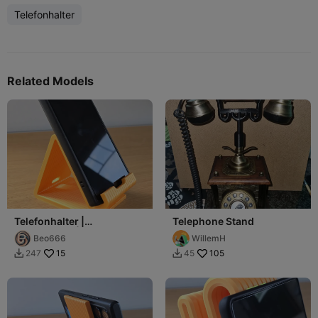
Telefonhalter
Related Models
Telefonhalter |
Telephone Stand
Handyhalter |
Beo666
WillemH
Mobiltelefonständer
15
105
247
45

