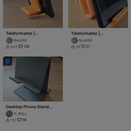
Telefonhalter |
Telefonhalter |
Handyhalter |
Handyhalter |
Beo666
Beo666
Mobiltelefonständer
Mobiltelefonständer
128
21
844
58



Desktop Phone Stand
(with charge cable
G_Wizz
access).
56
151
