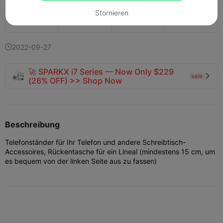
Stornieren
133
69


2022-09-27

🚀 SPARKX i7 Series — Now Only $229
sale

(26% OFF) >> Shop Now
Beschreibung
Telefonständer für Ihr Telefon und andere Schreibtisch-
Accessoires, Rückentasche für ein Lineal (mindestens 15 cm, um
es bequem von der linken Seite aus zu fassen)