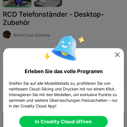
RCD Telefonständer - Desktop-
Zubehör
RiverCross Diorama
Print Settings
Hinzufügen
Haushalt
Werkzeuge & Ersatzteile




Druckkonfiguration hinzufügen
Erleben Sie das volle Programm

Mehr Punkte verdienen
Greifen Sie auf alle Modelldetails zu, profitieren Sie von
nahtlosem Cloud-Slicing und Drucken mit nur einem Klick.
Interagieren Sie mit den Modellen, um exklusive Punkte zu
500
sammeln und weitere Überraschungen freizuschalten – nur

in der Creality Cloud App!
Kaufen
In Creality Cloud öffnen