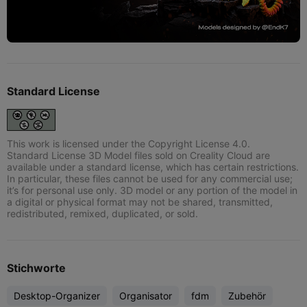
Standard License
This work is licensed under the Copyright License 4.0.
Standard License 3D Model files sold on Creality Cloud are
available under a standard license, which has certain restrictions.
In particular, these files cannot be used for any commercial use;
it’s for personal use only. 3D model or any portion of the model in
a digital or physical format may not be shared, transmitted,
redistributed, remixed, duplicated, or sold.
Stichworte
Desktop-Organizer
Organisator
fdm
Zubehör