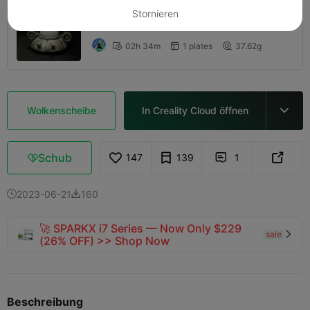
Stornieren
0,2 mm Schicht, 2 Wände, 15% Füllung
02h 34m
1 plates
37.62g



Wolkenscheibe
In Creality Cloud öffnen

Schub
147
139
1



2023-06-21
160


🚀 SPARKX i7 Series — Now Only $229
sale

(26% OFF) >> Shop Now
Beschreibung