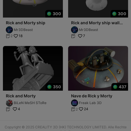
300
300
Rick and Morty ship
Rick and Morty ship wall
art
Mr3DBeast
Mr3DBeast
18
7
2


350
437
Rick and Morty
Nave de Rick y Morty
BiLeN MeSH SToRe
Freak Lab 3D
4
24
2


Copyright © 2025 CREALITY 3D (HK) TECHNOLOGY LIMITED. Alle Rechte