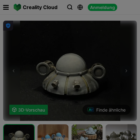

Creality Cloud
Anmeldung




Finde ähnliche

3D-Vorschau
