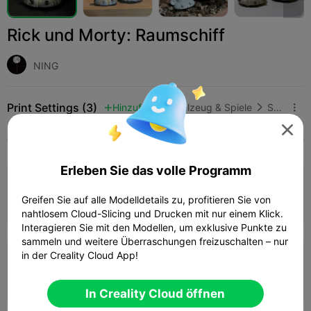
Rick und Morty: Raumschiff
NING
Print Settings (3)
Hinzufügen
Spielzeug & Spiele
Sonstige




Alle
K2 Plus
K2 Pro
K2
K2 SE
SPARKX 
Erleben Sie das volle Programm
0,2 mm Schicht, 3 Wände, 15% Füllung
Greifen Sie auf alle Modelldetails zu, profitieren Sie von
02h 11m
1 plates
42.36g



nahtlosem Cloud-Slicing und Drucken mit nur einem Klick.
Interagieren Sie mit den Modellen, um exklusive Punkte zu
sammeln und weitere Überraschungen freizuschalten – nur
in der Creality Cloud App!
0,2 mm Schicht, 2 Wände, 15% Füllung
01h 39m
1 plates
43.92g



In Creality Cloud öffnen