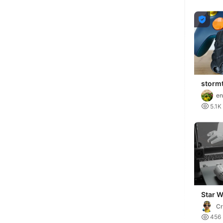

storm
contro
en

5.1K
Star 
Holde
Cr

456