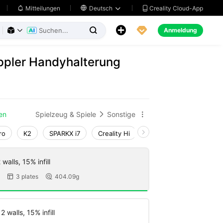
Creality Cloud-App
Mitteilungen

Deutsch





Anmeldung



ppler Handyhalterung
en
Spielzeug & Spiele
Sonstige


ro
K2
SPARKX i7
Creality Hi
K1 Max 2025_CFS-C
walls, 15% infill
3 plates
404.09g


 walls, 15% infill