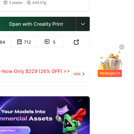
3 plates
445.57g


Open with Creality Print

94
712
5


 — Now Only $229 (26% OFF) >>
Werbegesch
sale

enke