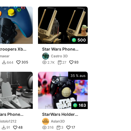
500
troopers Xbox
Star Wars Phone
ller holder
Holder - FAN ART
naear
Castro 3D
STAND
305

93
644
2.7K
27


35 % aus
163
Wars Phone
StarWars Holder
r
Controller
istolo1212
Aslan3D
48

17
91
316
3

