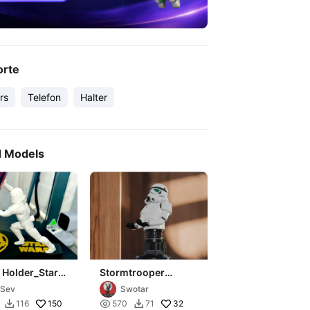
orte
rs
Telefon
Halter
d Models
 Holder_Star
Stormtrooper
Storm
Holder
iSev
Swotar
er_Remix
(Mobile/Controller)
150

32
116
570
71

