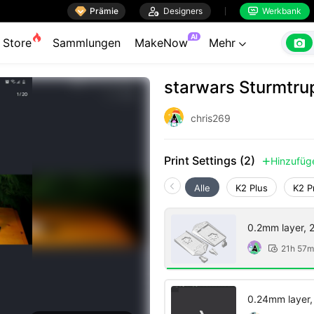

Prämie

Designers
Werkbank


AI

Store
Sammlungen
MakeNow
Mehr

starwars Sturmtru
chris269
Print Settings (2)
Hinzufüg

Alle
K2 Plus
K2 P
0.2mm layer, 2 
21h 57m

0.24mm layer, 2