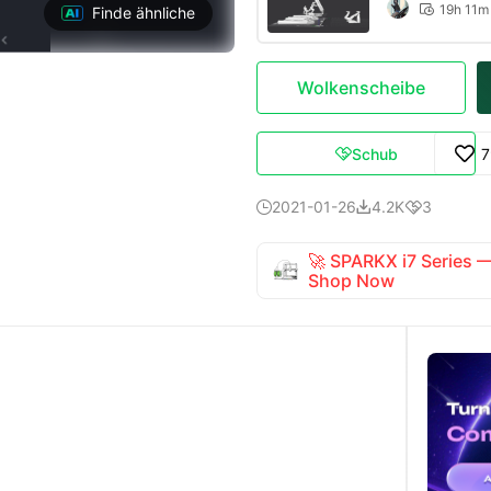
19h 11m

Finde ähnliche
Wolkenscheibe
Schub
7

2021-01-26
4.2K
3



🚀 SPARKX i7 Series
Shop Now