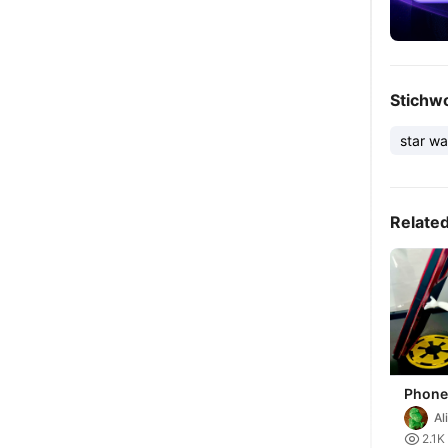
Stichw
star wa
Relate
Phone
Wars 
Al
Troop

2.1K