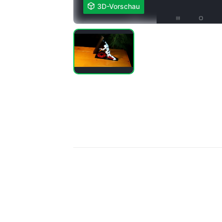

3D-Vorschau