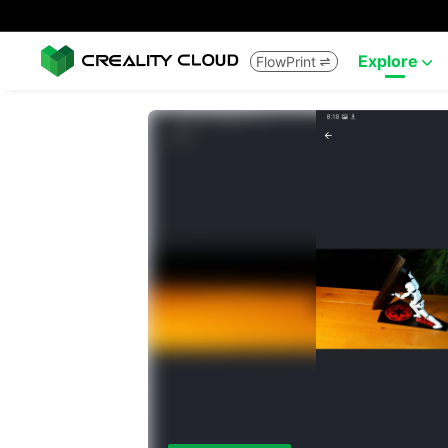
Explore
FlowPrint

