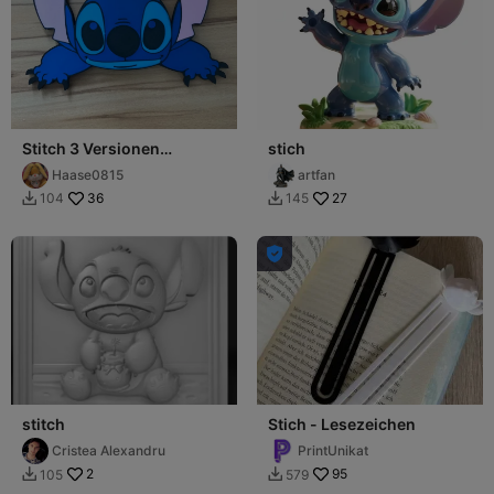
Stitch 3 Versionen
stich
Wanddekoration
Haase0815
artfan
36
27
104
145



stitch
Stich - Lesezeichen
Cristea Alexandru
PrintUnikat
2
95
105
579

