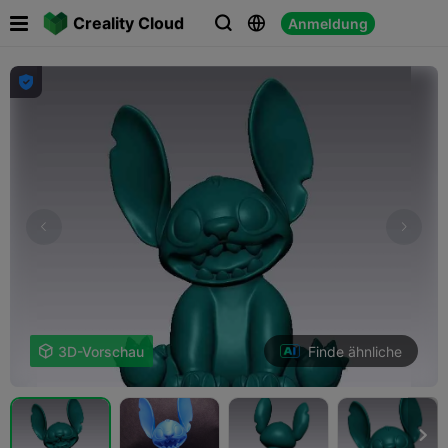

Creality Cloud
Anmeldung




Finde ähnliche

3D-Vorschau
