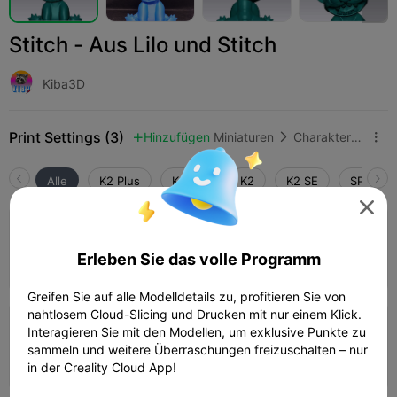
Stitch - Aus Lilo und Stitch
Kiba3D
Print Settings (3)
Hinzufügen
Miniaturen
Charaktere & Kreaturen



Alle
K2 Plus
K2 Pro
K2
K2 SE
SPARKX 

4.0

0,2 mm Schicht, 3 Wände, 15% Infill
Erleben Sie das volle Programm
01h 28m
1 plates
30.72g



Greifen Sie auf alle Modelldetails zu, profitieren Sie von
nahtlosem Cloud-Slicing und Drucken mit nur einem Klick.
Interagieren Sie mit den Modellen, um exklusive Punkte zu
0,2 mm Schicht, 3 Wände, 15% Infill
sammeln und weitere Überraschungen freizuschalten – nur
43m 56s
1 plates
14.58g



in der Creality Cloud App!