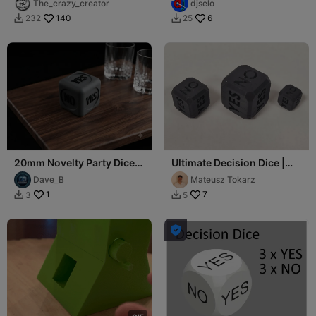
The_crazy_creator
djselo
140
6
232
25


20mm Novelty Party Dice
Ultimate Decision Dice |
(Yes/No) / Würfel
YES/NO Set (3 Sizes)
Dave_B
Mateusz Tokarz
1
7
3
5


