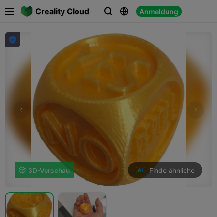

Creality Cloud
Anmeldung




Finde ähnliche

3D-Vorschau