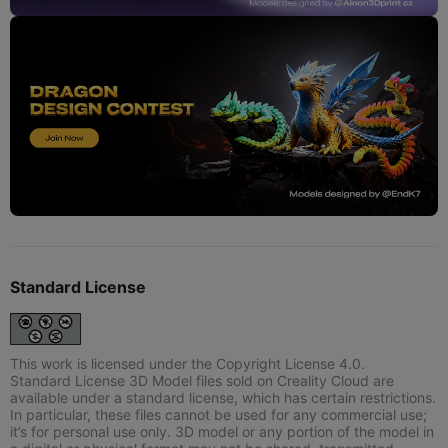
Standard License
This work is licensed under the Copyright License 4.0.
Standard License 3D Model files sold on Creality Cloud are
available under a standard license, which has certain restrictions.
In particular, these files cannot be used for any commercial use;
it’s for personal use only. 3D model or any portion of the model in