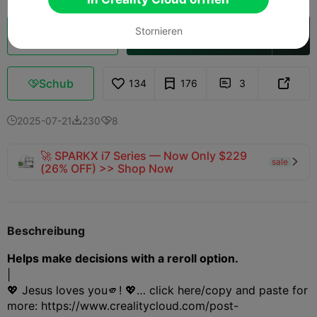
Stornieren
Wolkenscheibe
In Creality Cloud öffnen

Schub
134
176
3



2025-07-21
230
8



🚀 SPARKX i7 Series — Now Only $229
sale

(26% OFF) >> Shop Now
Beschreibung
Helps make decisions with a reroll option.
|
💖 Jesus loves you🫵! 💖… click here/copy and paste for
more: https://www.crealitycloud.com/post-