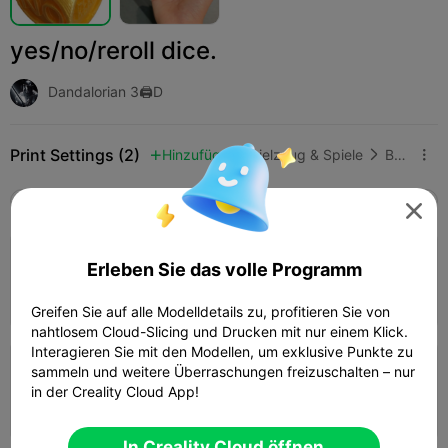
yes/no/reroll dice.
Dandalorian 3🖨️D
Print Settings (2)
Hinzufügen
Spielzeug & Spiele
Brettspiele & Kartenspiele



Alle
K2 Plus
K2 Pro
K2
K2 SE
SPARKX 

4.5

0.2mm layer, 2 walls, 15% infill
Erleben Sie das volle Programm
33m 25s
1 plates
6.76g



Greifen Sie auf alle Modelldetails zu, profitieren Sie von
nahtlosem Cloud-Slicing und Drucken mit nur einem Klick.
Interagieren Sie mit den Modellen, um exklusive Punkte zu
sammeln und weitere Überraschungen freizuschalten – nur
0.2mm layer, 2 walls, 15% infill
in der Creality Cloud App!
12m 42s
1 plates
1.97g



In Creality Cloud öffnen