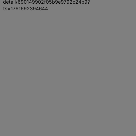
detail/690149902f05b9e9792c24b9?
ts=1761692394644