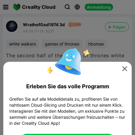

Creality Cloud
Anmeldung



WrathofGod1974 3d
Folgen
04:35 11-15-2025
white walkers
games of thrones
hbomax
The second half of the Games of thrones white
walker chess set.. 2 packs set of 6.. Absolutely

free. I never charge for files.
Erleben Sie das volle Programm
Greifen Sie auf alle Modelldetails zu, profitieren Sie von
nahtlosem Cloud-Slicing und Drucken mit nur einem Klick.
Interagieren Sie mit den Modellen, um exklusive Punkte zu
sammeln und weitere Überraschungen freizuschalten – nur
in der Creality Cloud App!