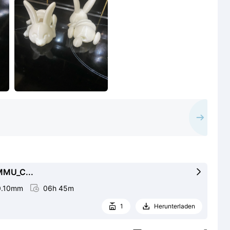
MU_C...

0.10mm

06h 45m
1
Herunterladen

