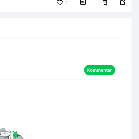


2
Kommentar