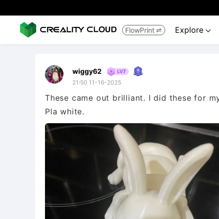
Explore
FlowPrint


wiggy62
21:50 11-16-2025
These came out brilliant. I did these for 
Pla white.