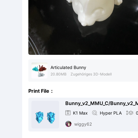
Articulated Bunny
20.80MB
Zugehöriges 3D-Modell
Print File：
Bunny_v2_MMU_C/Bunny_v2_M

K1 Max

Hyper PLA

wiggy62