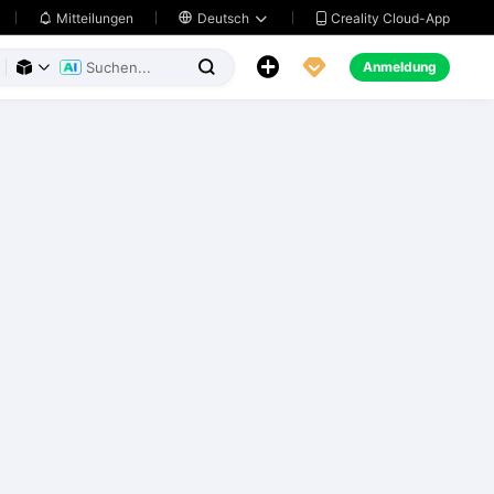
Creality Cloud-App
Mitteilungen

Deutsch





Anmeldung


