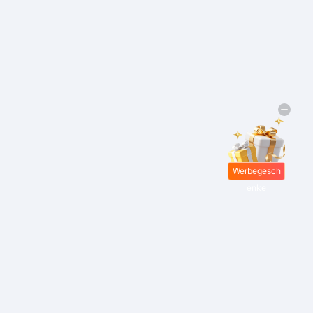
Werbegesch
enke