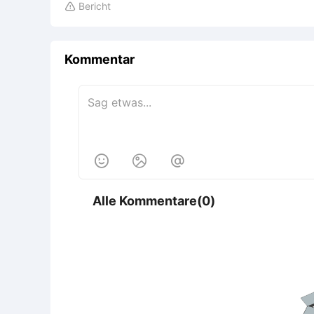
Bericht

Kommentar



Alle Kommentare(0)