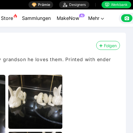

Prämie

Designers
Werkbank


AI

Store
Sammlungen
MakeNow
Mehr

Folgen
my grandson he loves them. Printed with ender