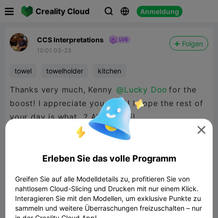

Creality Cloud
Anmeldung



CCS Interpretations
Folgen
10:01 03-23
towel
towelholder
kitchen
Thanks very much, Kenny
@Lucky Doo
for the
boost! I appreciate you for it! I hope the rest of
your day is what...? AWESOME!

Erleben Sie das volle Programm
Greifen Sie auf alle Modelldetails zu, profitieren Sie von
nahtlosem Cloud-Slicing und Drucken mit nur einem Klick.
Interagieren Sie mit den Modellen, um exklusive Punkte zu
sammeln und weitere Überraschungen freizuschalten – nur
in der Creality Cloud App!