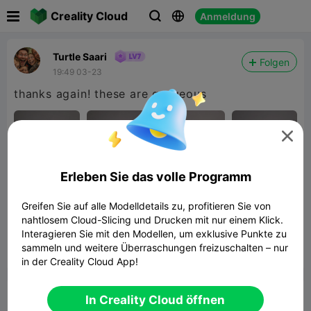

Creality Cloud
Anmeldung



Turtle Saari
Folgen
19:49 03-23
thanks again! these are gorgeous

Erleben Sie das volle Programm
THE finger cup MUG
Greifen Sie auf alle Modelldetails zu, profitieren Sie von
nahtlosem Cloud-Slicing und Drucken mit nur einem Klick.
7.81MB
Zugehöriges 3D-Modell
Interagieren Sie mit den Modellen, um exklusive Punkte zu
sammeln und weitere Überraschungen freizuschalten – nur


Bericht
3

in der Creality Cloud App!
Kommentar
In Creality Cloud öffnen