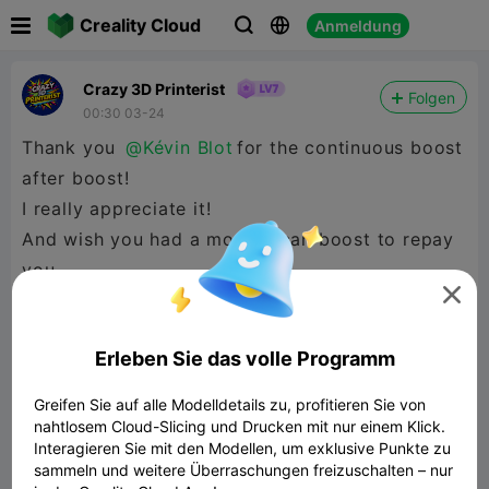

Creality Cloud
Anmeldung



Crazy 3D Printerist
Folgen
00:30 03-24
Thank you
@Kévin Blot
for the continuous boost
after boost!
I really appreciate it!
And wish you had a model I can boost to repay
you.

Erleben Sie das volle Programm
Greifen Sie auf alle Modelldetails zu, profitieren Sie von
nahtlosem Cloud-Slicing und Drucken mit nur einem Klick.
Interagieren Sie mit den Modellen, um exklusive Punkte zu
sammeln und weitere Überraschungen freizuschalten – nur