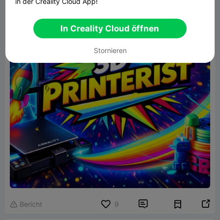
in der Creality Cloud App!
In Creality Cloud öffnen
Stornieren


Bericht
9
