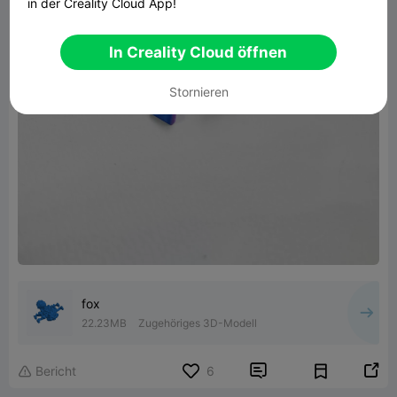
in der Creality Cloud App!
In Creality Cloud öffnen
Stornieren
fox
22.23MB
Zugehöriges 3D-Modell


Bericht
6
