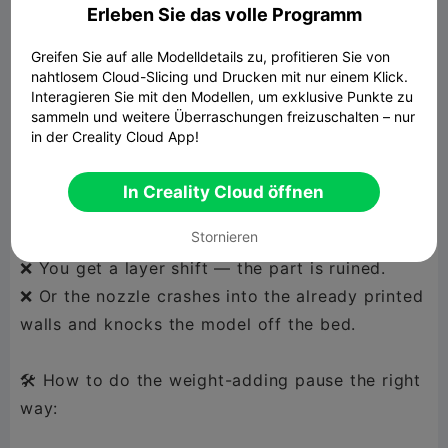
Erleben Sie das volle Programm
BUT! There's one thing that ruins the magic.
Greifen Sie auf alle Modelldetails zu, profitieren Sie von
When you pause the print and push down on the
nahtlosem Cloud-Slicing und Drucken mit nur einem Klick.
Interagieren Sie mit den Modellen, um exklusive Punkte zu
build plate while pouring in the filler or placing
sammeln und weitere Überraschungen freizuschalten – nur
magnets — the bed shifts. Even by a millimeter.
in der Creality Cloud App!
And what happens next?
In Creality Cloud öffnen
❌ When the print resumes, the nozzle starts
Stornieren
printing in the wrong spot.
❌ You get a layer shift — the part is ruined.
❌ Or the nozzle crashes into the already printed
walls and knocks the model off the bed.
🛠 How to do the weight-adding pause the right
way: