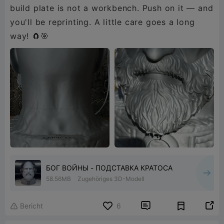
build plate is not a workbench. Push on it — and
you'll be reprinting. A little care goes a long
way! 🧲🎯
БОГ ВОЙНЫ - ПОДСТАВКА КРАТОСА
58.56MB
Zugehöriges 3D-Modell


Bericht
6
