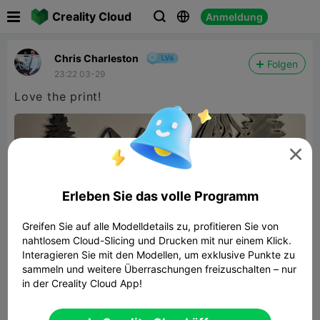

Creality Cloud
Anmeldung



Chris Charleston
Folgen
23:22 03-29
Love the print!

Erleben Sie das volle Programm
Greifen Sie auf alle Modelldetails zu, profitieren Sie von
nahtlosem Cloud-Slicing und Drucken mit nur einem Klick.
Interagieren Sie mit den Modellen, um exklusive Punkte zu
sammeln und weitere Überraschungen freizuschalten – nur
in der Creality Cloud App!
WallArt Nature Mauntains 010