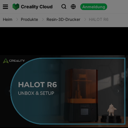

Creality Cloud
Anmeldung



Heim
Produkte
Resin-3D-Drucker
HALOT R6