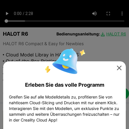
HALOT R6
Bedienungsanleitung:
HALOT R6

HALOT R6 Compact & Easy for Newbies
Cloud Model Libray in HALOT OS
Out-of-the-Box Printing
Super Compact Size

Stable Z-axis, Less Wobbling
Integral Light Source to Create Solid Prints
Erleben Sie das volle Programm
$129
Kaufe jetzt
UVP:

Greifen Sie auf alle Modelldetails zu, profitieren Sie von
nahtlosem Cloud-Slicing und Drucken mit nur einem Klick.
Interagieren Sie mit den Modellen, um exklusive Punkte zu
sammeln und weitere Überraschungen freizuschalten – nur
in der Creality Cloud App!