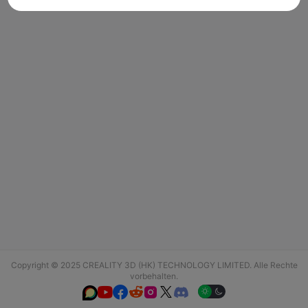
Copyright © 2025 CREALITY 3D (HK) TECHNOLOGY LIMITED. Alle Rechte
vorbehalten.





