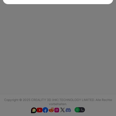
Copyright © 2025 CREALITY 3D (HK) TECHNOLOGY LIMITED. Alle Rechte
vorbehalten.





