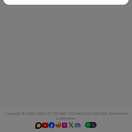
Copyright © 2025 CREALITY 3D (HK) TECHNOLOGY LIMITED. Alle Rechte
vorbehalten.





