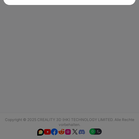
Copyright © 2025 CREALITY 3D (HK) TECHNOLOGY LIMITED. Alle Rechte
vorbehalten.





