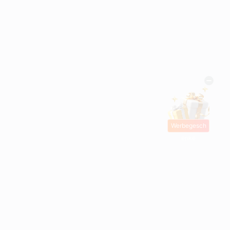
Werbegesch
enke