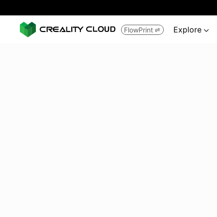
Explore
FlowPrint

