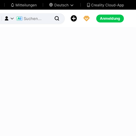
Creality Cloud-App
Mitteilungen

Deutsch





Anmeldung


