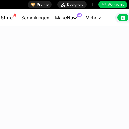

Prämie

Designers
Werkbank


AI

Store
Sammlungen
MakeNow
Mehr
