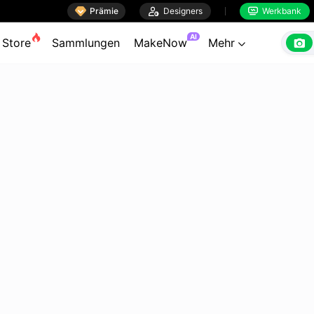

Prämie

Designers
Werkbank


AI

Store
Sammlungen
MakeNow
Mehr
