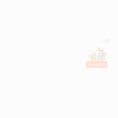
Werbegesch
enke