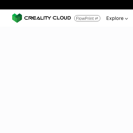
Explore
FlowPrint

