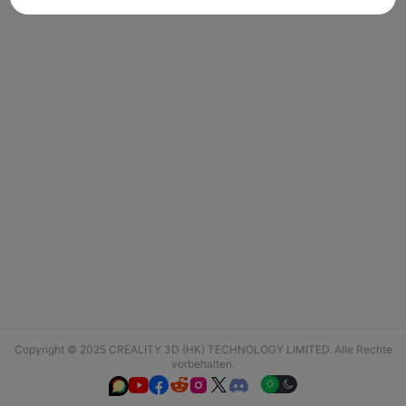
Copyright © 2025 CREALITY 3D (HK) TECHNOLOGY LIMITED. Alle Rechte
vorbehalten.





