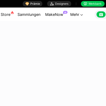

Prämie

Designers
Werkbank


AI

Store
Sammlungen
MakeNow
Mehr
