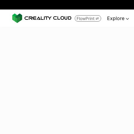
Explore
FlowPrint

