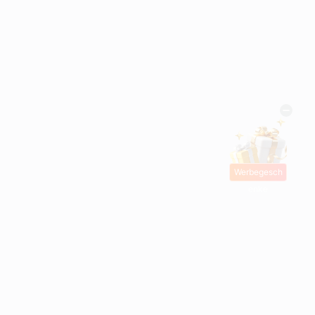
Werbegesch
enke