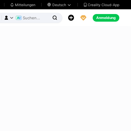
Creality Cloud-App
Mitteilungen

Deutsch





Anmeldung


