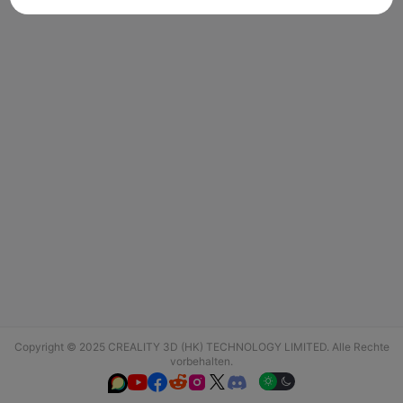
Copyright © 2025 CREALITY 3D (HK) TECHNOLOGY LIMITED. Alle Rechte
vorbehalten.





