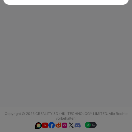
Copyright © 2025 CREALITY 3D (HK) TECHNOLOGY LIMITED. Alle Rechte
vorbehalten.





