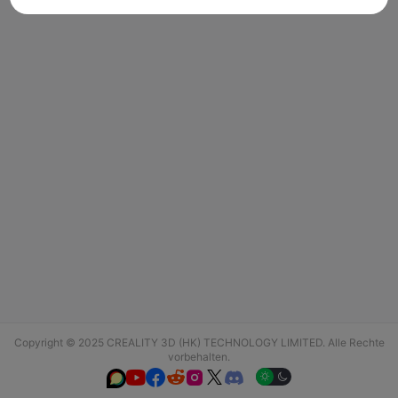
Copyright © 2025 CREALITY 3D (HK) TECHNOLOGY LIMITED. Alle Rechte
vorbehalten.





