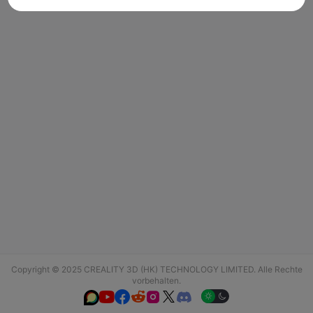
Copyright © 2025 CREALITY 3D (HK) TECHNOLOGY LIMITED. Alle Rechte
vorbehalten.





