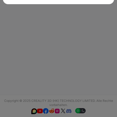
Copyright © 2025 CREALITY 3D (HK) TECHNOLOGY LIMITED. Alle Rechte
vorbehalten.





