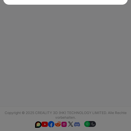
Copyright © 2025 CREALITY 3D (HK) TECHNOLOGY LIMITED. Alle Rechte
vorbehalten.





