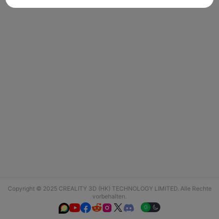
Copyright © 2025 CREALITY 3D (HK) TECHNOLOGY LIMITED. Alle Rechte
vorbehalten.





