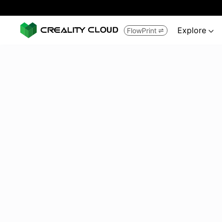
Explore
FlowPrint

