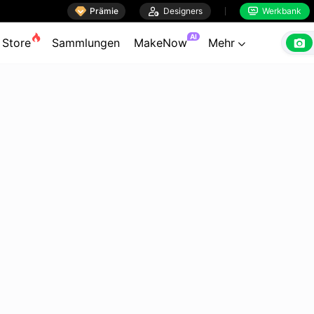

Prämie

Designers
Werkbank


AI

Store
Sammlungen
MakeNow
Mehr
