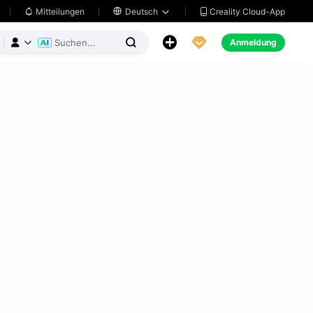
Creality Cloud-App
Mitteilungen

Deutsch





Anmeldung


