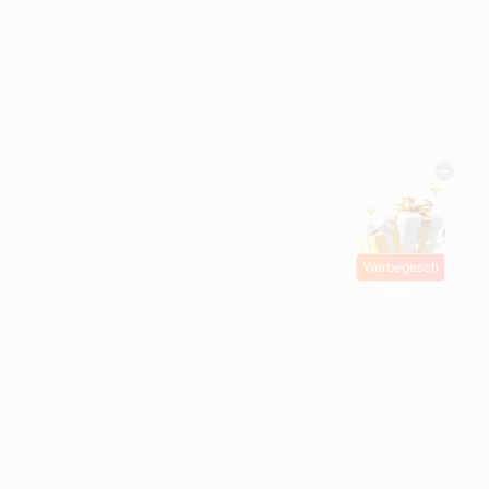
Werbegesch
enke