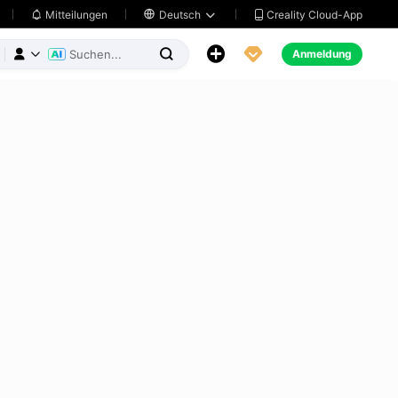
Creality Cloud-App
Mitteilungen

Deutsch





Anmeldung


