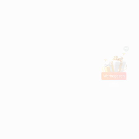
Werbegesch
enke