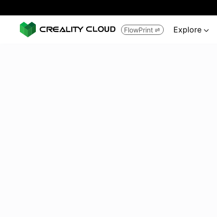
Explore
FlowPrint

