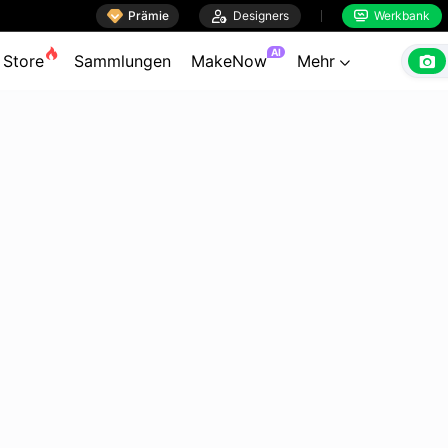

Prämie

Designers
Werkbank


AI

Store
Sammlungen
MakeNow
Mehr
