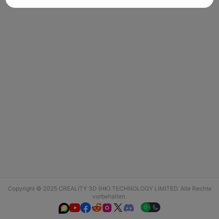
Copyright © 2025 CREALITY 3D (HK) TECHNOLOGY LIMITED. Alle Rechte
vorbehalten.





