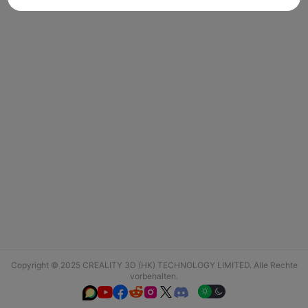
Copyright © 2025 CREALITY 3D (HK) TECHNOLOGY LIMITED. Alle Rechte
vorbehalten.





