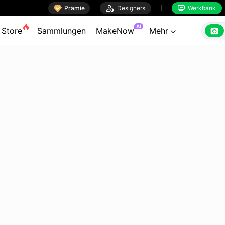

Prämie

Designers
Werkbank


AI

Store
Sammlungen
MakeNow
Mehr
