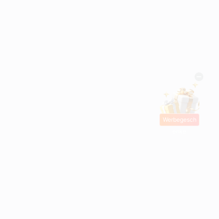
Werbegesch
enke