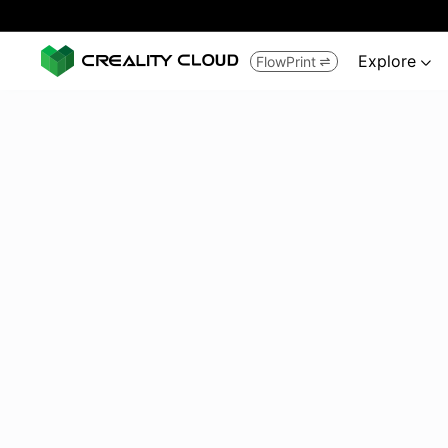
Explore
FlowPrint

