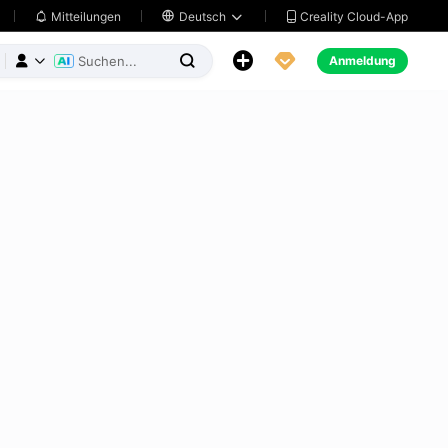
Creality Cloud-App
Mitteilungen

Deutsch





Anmeldung


