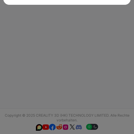
Copyright © 2025 CREALITY 3D (HK) TECHNOLOGY LIMITED. Alle Rechte
vorbehalten.





