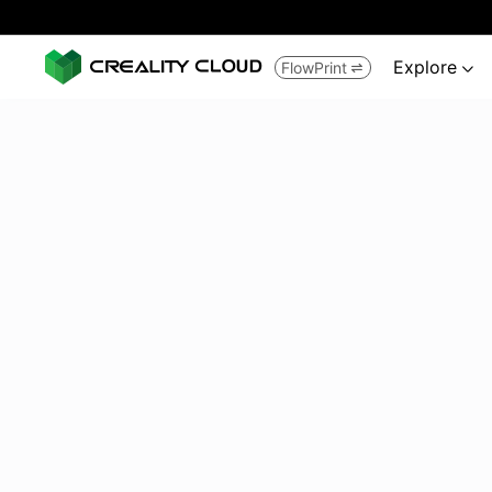
Explore
FlowPrint

