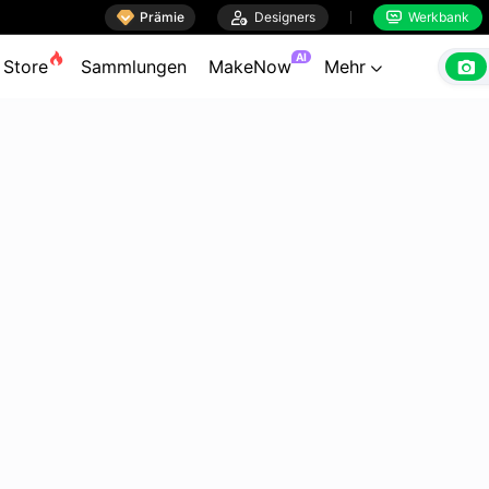

Prämie

Designers
Werkbank


AI

Store
Sammlungen
MakeNow
Mehr
