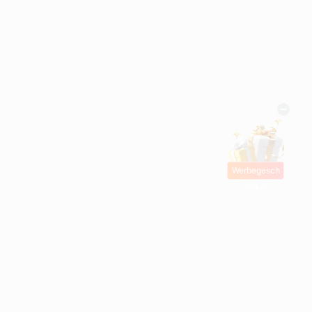
Werbegesch
enke