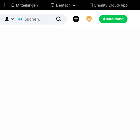
Creality Cloud-App
Mitteilungen

Deutsch





Anmeldung


