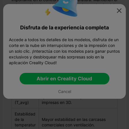
calor en el interior y bloquean las corrientes de aire del
exterior. Los armarios comerciales con orificios de

refrigeración reducen la temperatura máxima y
mantienen estable la temperatura media. La siguiente
tabla muestra cómo afectan los distintos diseños de
Disfruta de la experiencia completa
armarios a la temperatura y el rendimiento:
Accede a todos los detalles de los modelos, disfruta de un
Métrica /
corte en la nube sin interrupciones y de la impresión con
Observaci
Descripción / Efecto
un solo clic. ¡Interactúa con los modelos para ganar puntos
ón
exclusivos y desbloquear más sorpresas solo en la
aplicación Creality Cloud!
Las carcasas comerciales reducen las
Temperatu
temperaturas máximas en
ra máxima
comparación con la ausencia de
(T_max)
Abrir en Creality Cloud
carcasa.
Temperatu
Más baja en las carcasas comerciales
Cancel
ra media
que en las carcasas personalizadas
(T_avg)
impresas en 3D.
Estabilidad
de la
Mayor estabilidad en las carcasas
temperatur
comerciales con ventilación.