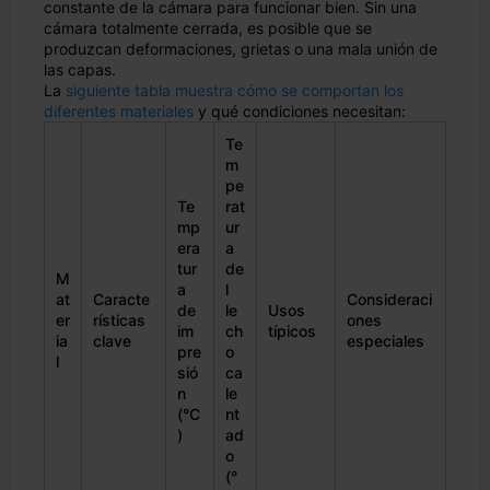
constante de la cámara para funcionar bien. Sin una
cámara totalmente cerrada, es posible que se
produzcan deformaciones, grietas o una mala unión de
las capas.
La
siguiente tabla muestra cómo se comportan los
diferentes materiales
y qué condiciones necesitan:
Te
m
pe
Te
rat
mp
ur
era
a
tur
de
M
a
l
at
Caracte
Consideraci
de
le
Usos
er
rísticas
ones
im
ch
típicos
ia
clave
especiales
pre
o
l
sió
ca
n
le
(°C
nt
)
ad
o
(°