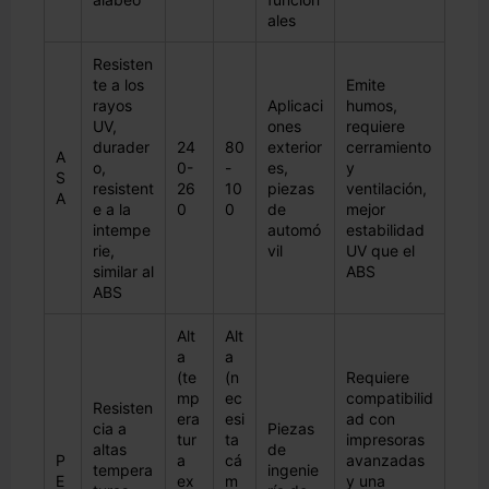
ales
Resisten
te a los
Emite
rayos
Aplicaci
humos,
UV,
ones
requiere
durader
24
80
exterior
cerramiento
A
o,
0-
-
es,
y
S
resistent
26
10
piezas
ventilación,
A
e a la
0
0
de
mejor
intempe
automó
estabilidad
rie,
vil
UV que el
similar al
ABS
ABS
Alt
Alt
a
a
(te
(n
Requiere
mp
ec
compatibilid
Resisten
era
esi
ad con
cia a
Piezas
tur
ta
impresoras
altas
de
P
a
cá
avanzadas
tempera
ingenie
E
ex
m
y una