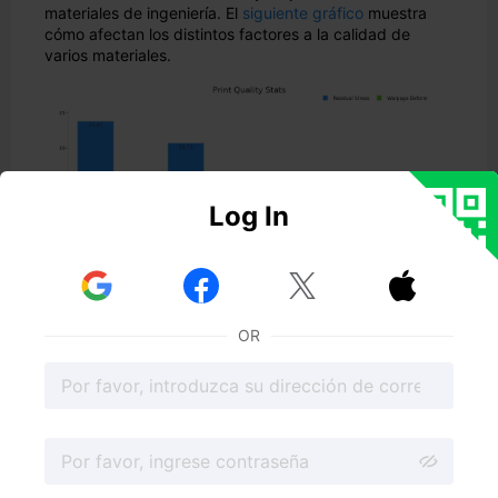
materiales de ingeniería. El
siguiente gráfico
muestra
cómo afectan los distintos factores a la calidad de
varios materiales.
Log In



OR
Puntos clave
El uso de una impresora 3D con cámara cerrada
mantiene la temperatura constante y reduce las
deformaciones, lo que se traduce en impresiones