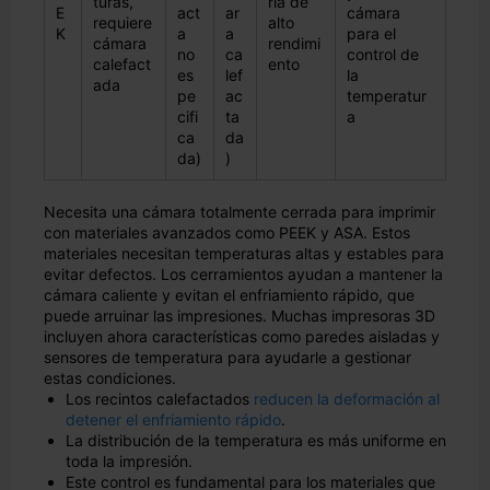
turas,
ría de
E
act
ar
cámara
requiere
alto
K
a
a
para el
cámara
rendimi
no
ca
control de
calefact
ento
es
lef
la
ada
pe
ac
temperatur
cifi
ta
a
ca
da
da)
)
Necesita una cámara totalmente cerrada para imprimir
con materiales avanzados como PEEK y ASA. Estos
materiales necesitan temperaturas altas y estables para
evitar defectos. Los cerramientos ayudan a mantener la
cámara caliente y evitan el enfriamiento rápido, que
puede arruinar las impresiones. Muchas impresoras 3D
incluyen ahora características como paredes aisladas y
sensores de temperatura para ayudarle a gestionar
estas condiciones.
Los recintos calefactados
reducen la deformación al
detener el enfriamiento rápido
.
La distribución de la temperatura es más uniforme en
toda la impresión.
Este control es fundamental para los materiales que