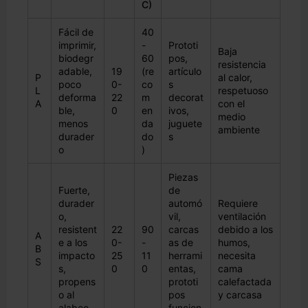
C)
Fácil de
40
imprimir,
-
Prototi
Baja
biodegr
60
pos,
resistencia
adable,
19
(re
artículo
P
al calor,
poco
0-
co
s
L
respetuoso
deforma
22
m
decorat
A
con el
ble,
0
en
ivos,
medio
menos
da
juguete
ambiente
durader
do
s
o
)
Piezas
Fuerte,
de
durader
automó
Requiere
o,
vil,
ventilación
resistent
22
90
carcas
debido a los
A
e a los
0-
-
as de
humos,
B
impacto
25
11
herrami
necesita
S
s,
0
0
entas,
cama
propens
prototi
calefactada
o al
pos
y carcasa
alabeo
funcion