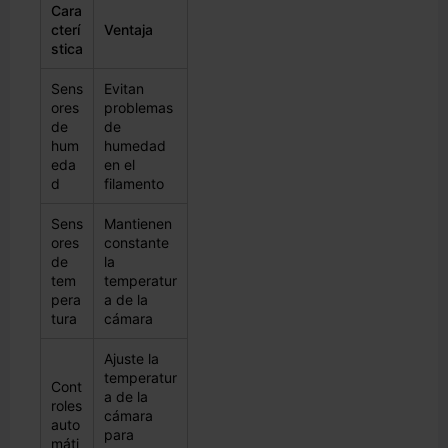
Cara
cterí
Ventaja
stica
Sens
Evitan
ores
problemas
de
de
hum
humedad
eda
en el
d
filamento
Sens
Mantienen
ores
constante
de
la
tem
temperatur
pera
a de la
tura
cámara
Ajuste la
temperatur
Cont
a de la
roles
cámara
auto
para
máti