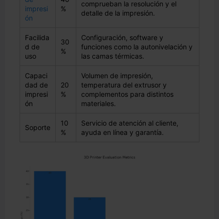
comprueban la resolución y el
impresi
%
detalle de la impresión.
ón
Facilida
Configuración, software y
30
d de
funciones como la autonivelación y
%
uso
las camas térmicas.
Capaci
Volumen de impresión,
dad de
20
temperatura del extrusor y
impresi
%
complementos para distintos
ón
materiales.
10
Servicio de atención al cliente,
Soporte
%
ayuda en línea y garantía.