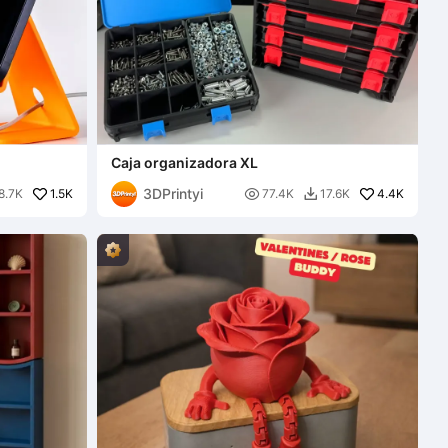
Caja organizadora XL
3DPrintyi
1.5K

4.4K
8.7K
77.4K
17.6K
