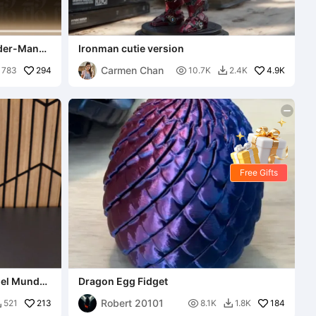
ider-Man
Ironman cutie version
Carmen Chan
294

4.9K
783
10.7K
2.4K

Free Gifts
del Mundo
Dragon Egg Fidget
Robert 20101
213

184
521
8.1K
1.8K

