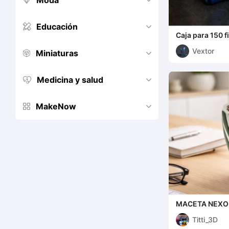
Moda


Educación


Caja para 150 f
Mundo
Vextor
Miniaturas


Medicina y salud


MakeNow


MACETA NEXO
Titti_3D