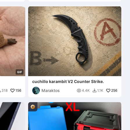
G
I
F
cuchillo karambit V2 Counter Strike.
Maraktos
156

256
318
4.4K
1.1K

