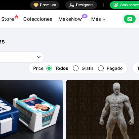

Premium

Designers
Workbenc


AI

Store
Colecciones
MakeNow
Más

es
Price:
Todos
Gratis
Pagado