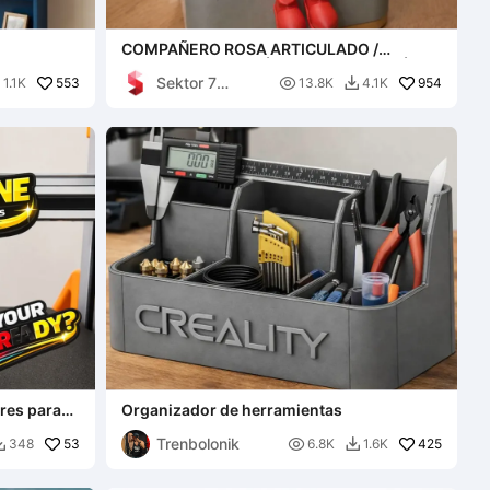
COMPAÑERO ROSA ARTICULADO /
REGALO PARA EL DÍA DE SAN VALENTÍN Y
Sektor 7
553
DÍA DE LA MADRE

954
1.1K
13.8K
4.1K


Studios
res para
Organizador de herramientas
Trenbolonik
53

425
348
6.8K
1.6K

