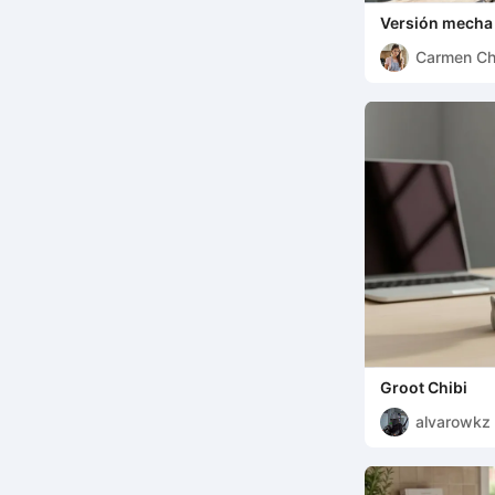
Versión mecha 
Carmen C
Groot Chibi
alvarowkz