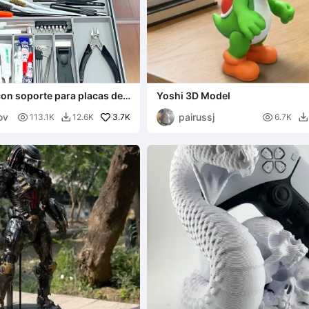
con soporte para placas de
Yoshi 3D Model
ov
pairussj

3.7K

113.1K
12.6K
6.7K

