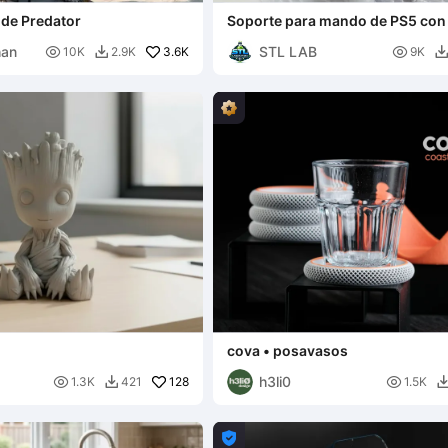
de Predator
Soporte para mando de PS5 con
y calavera
han
STL LAB

3.6K

10K
2.9K
9K

cova • posavasos
h3li0

128

1.3K
421
1.5K

