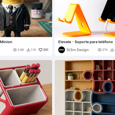
 Minion
Elevate ⬝ Soporte para teléfono
St3rn Design

351

3.8K
1.1K
27K

