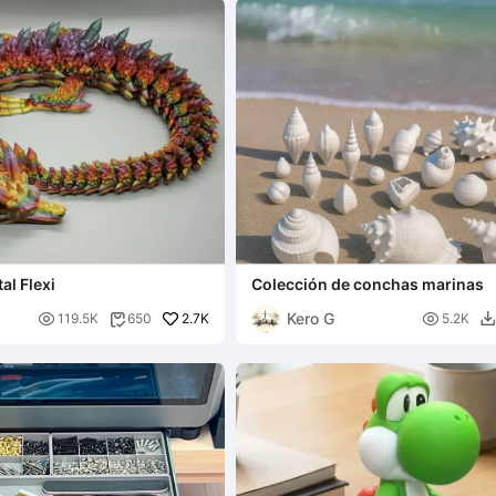
al Flexi
Colección de conchas marinas
Kero G

2.7K

119.5K
650
5.2K

