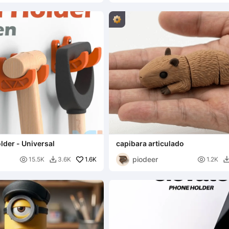
lder - Universal
capibara articulado
piodeer

1.6K

15.5K
3.6K
1.2K
