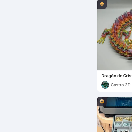

Dragón de Crist
Castro 3D