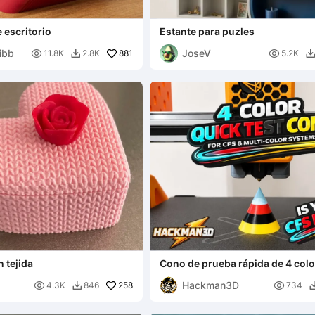
 escritorio
Estante para puzles
ibb
JoseV

881

11.8K
2.8K
5.2K

 tejida
Cono de prueba rápida de 4 colo
sistemas CFS y multicolor
Hackman3D

258

4.3K
846
734
