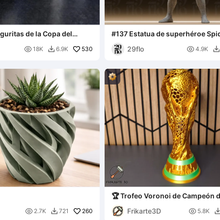
iguritas de la Copa del
#137 Estatua de superhéroe Sp
musculoso
29flo

530

18K
6.9K
4.9K


🏆 Trofeo Voronoi de Campeón 
de Fútbol ⚽✨
Frikarte3D

260

2.7K
721
5.8K
