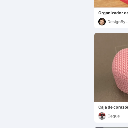
Organizador de
DesignByL
Caja de corazón
Ceque