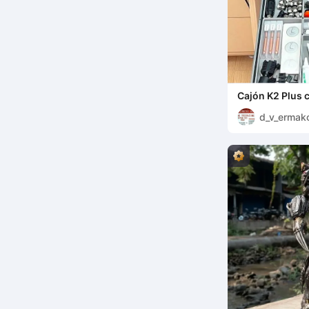
Cajón K2 Plus 
montaje
d_v_ermak