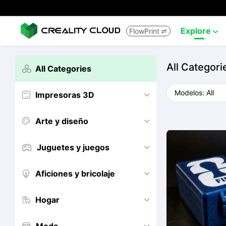
Explore
FlowPrint


All Categori
All Categories

Impresoras 3D


Arte y diseño


Juguetes y juegos


Aficiones y bricolaje


Hogar

