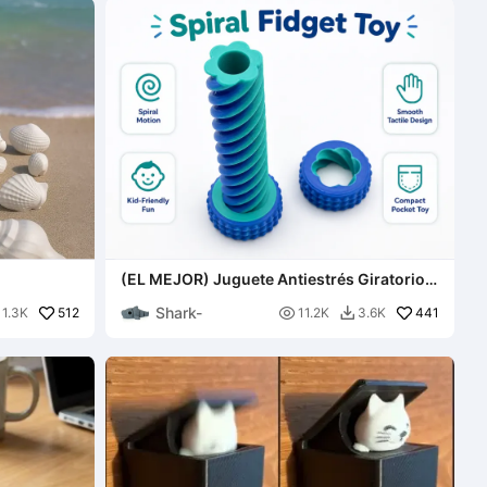
(EL MEJOR) Juguete Antiestrés Giratorio y
Deslizante en Forma de Tuerca para Todas
Shark-
512
las Edades.

441
1.3K
11.2K
3.6K
