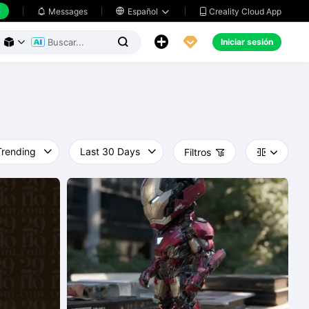
h
Creality Cloud App
Messages

Español





Iniciar sesión



Filtros


