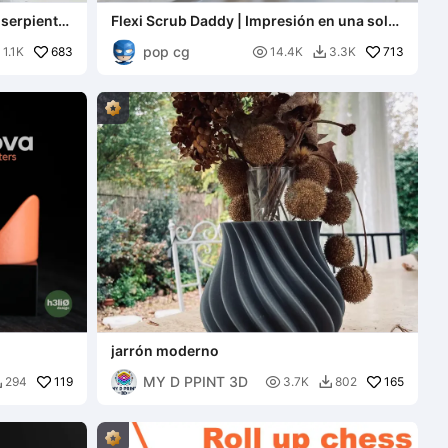
 serpiente
Flexi Scrub Daddy | Impresión en una sola
pieza
pop cg
683

713
1.1K
14.4K
3.3K


jarrón moderno
MY D PPINT 3D
119

165
294
3.7K
802

