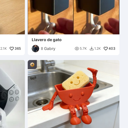
Llavero de gato
Il Gabry
365

403
2.1K
5.7K
1.2K
