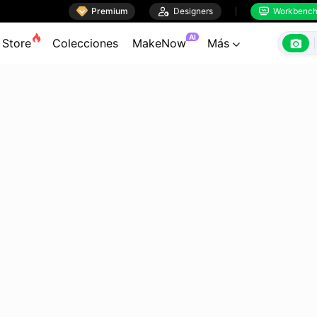

Premium

Designers
Workbenc


AI

Store
Colecciones
MakeNow
Más
