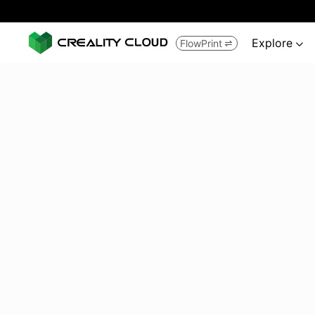
Explore
FlowPrint

