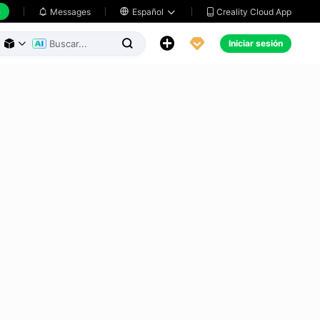
h
Creality Cloud App
Messages

Español





Iniciar sesión


