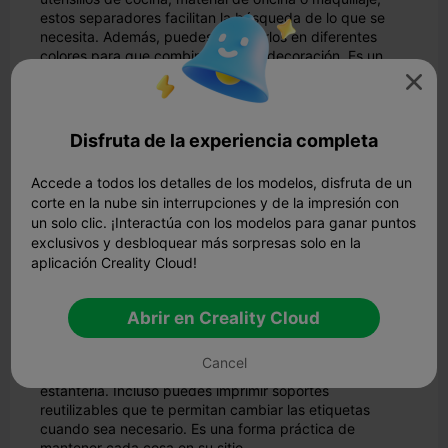
estos separadores facilitan la búsqueda de lo que se
necesita. Además, puedes imprimirlos en diferentes
colores para que combinen con tu decoración. Es un
proyecto sencillo que marca una gran diferencia.

Ganchos de pared
Los ganchos de pared son una pequeña pero poderosa
adición a cualquier hogar. Son perfectos para colgar
Disfruta de la experiencia completa
abrigos, bolsos o incluso llaves. Con la impresión 3D,
puedes crear ganchos de formas y tamaños únicos.
Accede a todos los detalles de los modelos, disfruta de un
¿Quieres un gancho con forma de gato o un diseño
corte en la nube sin interrupciones y de la impresión con
geométrico? Las posibilidades son infinitas. Estos
un solo clic. ¡Interactúa con los modelos para ganar puntos
ganchos no son sólo funcionales; también son una
exclusivos y desbloquear más sorpresas solo en la
forma divertida de añadir personalidad a tus paredes.
aplicación Creality Cloud!
Portaetiquetas
Las etiquetas son esenciales para mantenerse
organizado, y la impresión en 3D facilita la creación de
Abrir en Creality Cloud
portaetiquetas personalizados. Ya sea para organizar la
despensa, la oficina o el garaje, estos soportes pueden
Cancel
diseñarse para adaptarse a cualquier recipiente o
estantería. Incluso puedes imprimir soportes
reutilizables que te permitan cambiar las etiquetas
cuando sea necesario. Es una forma práctica de
mantener cada cosa en su sitio.