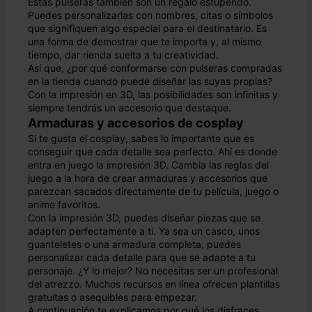
Estas pulseras también son un regalo estupendo.
Puedes personalizarlas con nombres, citas o símbolos
que signifiquen algo especial para el destinatario. Es
una forma de demostrar que te importa y, al mismo
tiempo, dar rienda suelta a tu creatividad.
Así que, ¿por qué conformarse con pulseras compradas
en la tienda cuando puede diseñar las suyas propias?
Con la impresión en 3D, las posibilidades son infinitas y
siempre tendrás un accesorio que destaque.
Armaduras y accesorios de cosplay
Si te gusta el cosplay, sabes lo importante que es
conseguir que cada detalle sea perfecto. Ahí es donde
entra en juego la impresión 3D. Cambia las reglas del
juego a la hora de crear armaduras y accesorios que
parezcan sacados directamente de tu película, juego o
anime favoritos.
Con la impresión 3D, puedes diseñar piezas que se
adapten perfectamente a ti. Ya sea un casco, unos
guanteletes o una armadura completa, puedes
personalizar cada detalle para que se adapte a tu
personaje. ¿Y lo mejor? No necesitas ser un profesional
del atrezzo. Muchos recursos en línea ofrecen plantillas
gratuitas o asequibles para empezar.
A continuación te explicamos por qué los disfraces