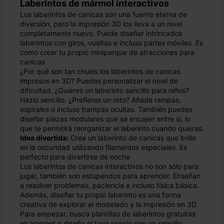
Laberintos de mármol interactivos
Los laberintos de canicas son una fuente eterna de
diversión, pero la impresión 3D los lleva a un nivel
completamente nuevo. Puede diseñar intrincados
laberintos con giros, vueltas e incluso partes móviles. Es
como crear tu propio miniparque de atracciones para
canicas
¿Por qué son tan chulos los laberintos de canicas
impresos en 3D? Puedes personalizar el nivel de
dificultad. ¿Quieres un laberinto sencillo para niños?
Hazlo sencillo. ¿Prefieres un reto? Añade rampas,
espirales o incluso trampas ocultas. También puedes
diseñar piezas modulares que se encajen entre sí, lo
que te permitirá reorganizar el laberinto cuando quieras.
Idea divertida:
Crea un laberinto de canicas que brille
en la oscuridad utilizando filamentos especiales. Es
perfecto para divertirse de noche
Los laberintos de canicas interactivos no son sólo para
jugar, también son estupendos para aprender. Enseñan
a resolver problemas, paciencia e incluso física básica.
Además, diseñar tu propio laberinto es una forma
creativa de explorar el modelado y la impresión en 3D.
Para empezar, busca plantillas de laberintos gratuitas
en Internet o diseña el tuyo propio con un sencillo