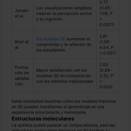
0.77
Las visualizaciones tangibles
(0.45-
Jansen
mejoran la percepción activa
1.09,
P
et al.
y la cognición
<
0.0001)
2.81
los modelos 3D
aumentan el
Khot et
(1.08-
compromiso y la reflexión de
al.
4.54,
P
los estudiantes
= 0.001)
2.00
Puntua
Mayor satisfacción con los
(0.69-
ción de
modelos 3D en comparación
3.32,
P
satisfac
con los métodos tradicionales
=
ción
0.003)
Estos resultados muestran cómo los modelos impresos
en 3D pueden transformar el aprendizaje en una
experiencia emocionante y memorable.
Estructuras moleculares
La química puede parecer un rompecabezas, pero las
estructuras moleculares impresas en 3D facilitan su