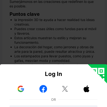
Sumerjámonos en las creaciones que redefinen lo que
es posible.
Puntos clave
la impresión 3D te ayuda a hacer realidad tus ideas
creativas.
Puedes crear cosas útiles como fundas para el móvil
y llaveros.
Estos artículos muestran tu estilo y mejoran su
funcionamiento.
La decoración del hogar, como jarrones y obras de
arte para la pared, puede resultar atractiva y única.
Los estampados para llevar puestos, como joyas y
gafas, mezclan moda y comodidad.
Las herramientas de aprendizaje, como los modelos
corporales y las réplicas de planetas, hacen que
Log In
aprender sea divertido.
Impresiones 3D geniales para uso
cotidiano



Fundas de teléfono personalizables
¿Por qué conformarse con fundas de teléfono genéricas
OR
cuando puedes diseñar una que sea exclusivamente
tuya? Con la impresión 3D, puedes crear fundas que