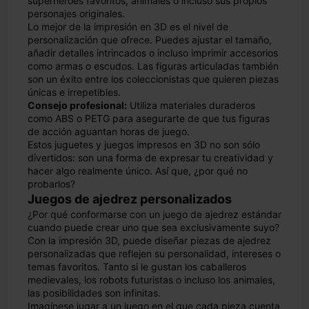
superhéroes favoritos, animales o incluso sus propios
personajes originales.
Lo mejor de la impresión en 3D es el nivel de
personalización que ofrece. Puedes ajustar el tamaño,
añadir detalles intrincados o incluso imprimir accesorios
como armas o escudos. Las figuras articuladas también
son un éxito entre los coleccionistas que quieren piezas
únicas e irrepetibles.
Consejo profesional:
Utiliza materiales duraderos
como ABS o PETG para asegurarte de que tus figuras
de acción aguantan horas de juego.
Estos juguetes y juegos impresos en 3D no son sólo
divertidos: son una forma de expresar tu creatividad y
hacer algo realmente único. Así que, ¿por qué no
probarlos?
Juegos de ajedrez personalizados
¿Por qué conformarse con un juego de ajedrez estándar
cuando puede crear uno que sea exclusivamente suyo?
Con la impresión 3D, puede diseñar piezas de ajedrez
personalizadas que reflejen su personalidad, intereses o
temas favoritos. Tanto si le gustan los caballeros
medievales, los robots futuristas o incluso los animales,
las posibilidades son infinitas.
Imagínese jugar a un juego en el que cada pieza cuenta