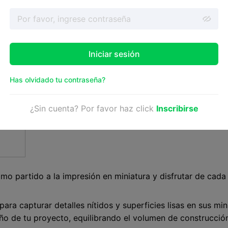
Valor
Iniciar sesión
ones
Has olvidado tu contraseña?
¿Sin cuenta? Por favor haz click
Inscribirse
n
imo partido a la impresión en miniatura y disfrutar de cada
ara capturar detalles nítidos y superficies lisas en sus min
o de tu proyecto, equilibrando el volumen de construcción y