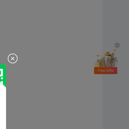

Free Gifts