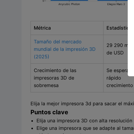
Métrica
Estadística/
Tamaño del mercado
29 290 mill
mundial de la impresión 3D
de USD
(2025)
Crecimiento de las
Se espera u
impresoras 3D de
rápido
sobremesa
crecimiento
Elija la mejor impresora 3d para sacar el máx
Puntos clave
Elija una impresora 3D con alta resolución p
Elige una impresora que se adapte al tamañ