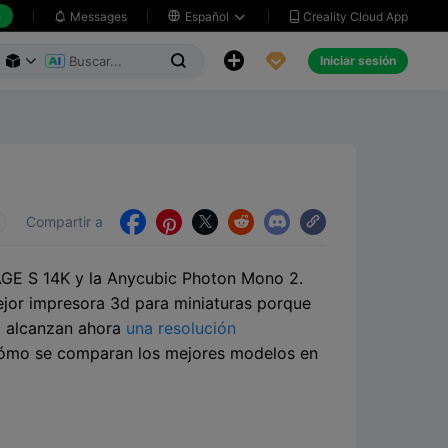
h
Creality Cloud App
Messages

Español





Iniciar sesión



Compartir a





MAGE S 14K y la Anycubic Photon Mono 2.
mejor impresora 3d para miniaturas porque
na alcanzan ahora
una resolución
cómo se comparan los mejores modelos en