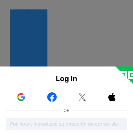
Log In



OR