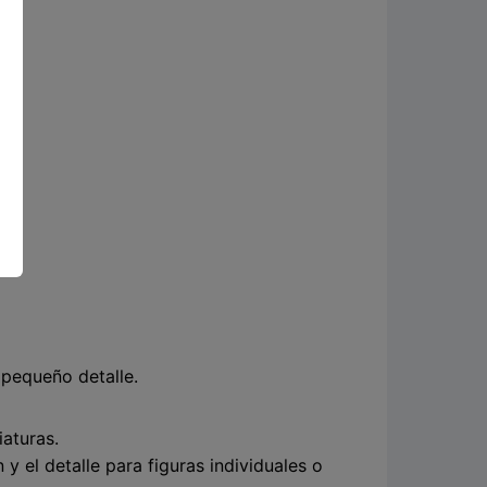
 pequeño detalle.
iaturas.
 el detalle para figuras individuales o