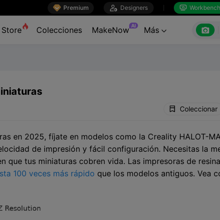

Premium

Designers
Workbenc


AI

Store
Colecciones
MakeNow
Más

iniaturas
Coleccionar
turas en 2025, fíjate en modelos como la Creality HALOT-
elocidad de impresión y fácil configuración. Necesitas la 
hacen que tus miniaturas cobren vida. Las impresoras de resi
asta 100 veces más rápido
que los modelos antiguos. Vea 