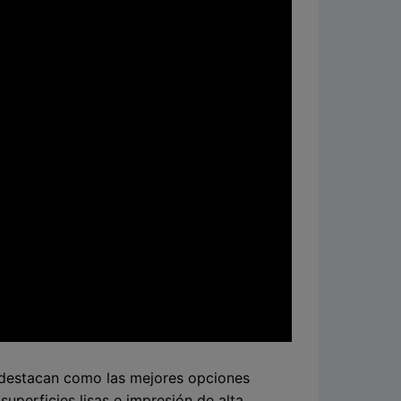
s destacan como las mejores opciones
uperficies lisas e impresión de alta